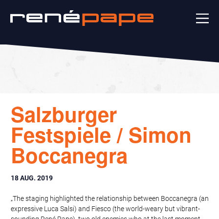
Salzburger
Festspiele / Simon
Boccanegra
18 AUG. 2019
„The staging highlighted the relationship between Boccanegra (an
expressive Luca Salsi) and Fiesco (the world-weary but vibrant-
sounding René Pape), two old enemies who at the last moment